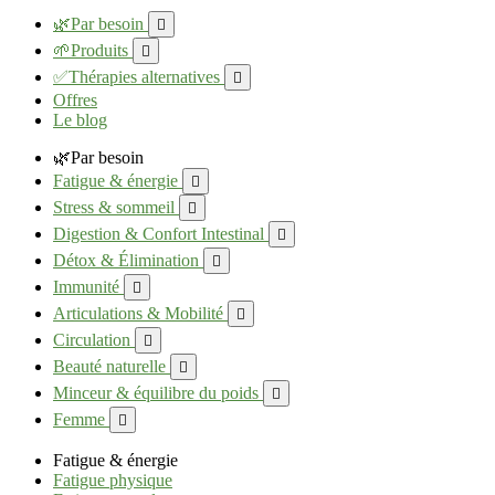
🌿Par besoin

🌱Produits

✅Thérapies alternatives

Offres
Le blog
🌿Par besoin
Fatigue & énergie

Stress & sommeil

Digestion & Confort Intestinal

Détox & Élimination

Immunité

Articulations & Mobilité

Circulation

Beauté naturelle

Minceur & équilibre du poids

Femme

Fatigue & énergie
Fatigue physique