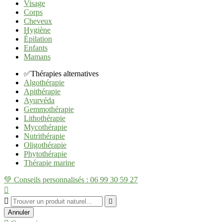
Visage
Corps
Cheveux
Hygiène
Épilation
Enfants
Mamans
✅Thérapies alternatives
Algothérapie
Apithérapie
Ayurvéda
Gemmothérapie
Lithothérapie
Mycothérapie
Nutrithérapie
Oligothérapie
Phytothérapie
Thérapie marine
💚 Conseils personnalisés : 06 99 30 59 27



Annuler