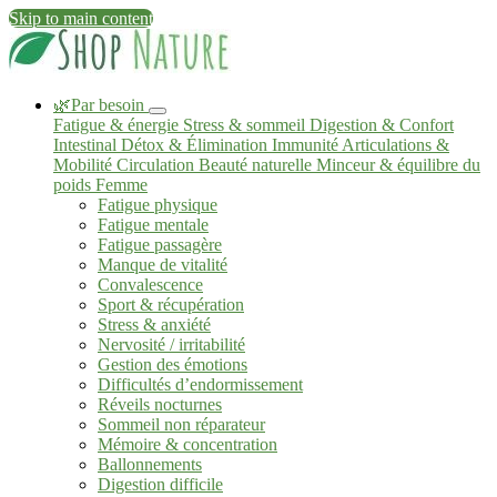
Skip to main content
🌿Par besoin
Fatigue & énergie
Stress & sommeil
Digestion & Confort
Intestinal
Détox & Élimination
Immunité
Articulations &
Mobilité
Circulation
Beauté naturelle
Minceur & équilibre du
poids
Femme
Fatigue physique
Fatigue mentale
Fatigue passagère
Manque de vitalité
Convalescence
Sport & récupération
Stress & anxiété
Nervosité / irritabilité
Gestion des émotions
Difficultés d’endormissement
Réveils nocturnes
Sommeil non réparateur
Mémoire & concentration
Ballonnements
Digestion difficile