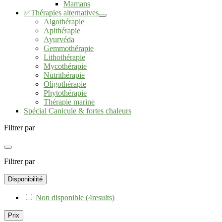
Mamans
✅Thérapies alternatives
Algothérapie
Apithérapie
Ayurvéda
Gemmothérapie
Lithothérapie
Mycothérapie
Nutrithérapie
Oligothérapie
Phytothérapie
Thérapie marine
Spécial Canicule & fortes chaleurs
Filtrer par
Filtrer par
Disponibilité
Non disponible
(4
results
)
Prix