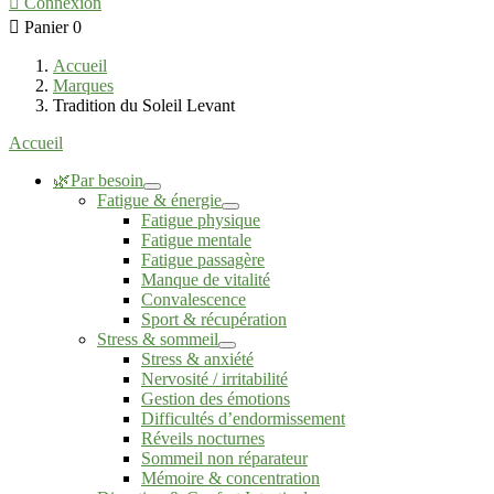

Connexion

Panier
0
Accueil
Marques
Tradition du Soleil Levant
Accueil
🌿Par besoin
Fatigue & énergie
Fatigue physique
Fatigue mentale
Fatigue passagère
Manque de vitalité
Convalescence
Sport & récupération
Stress & sommeil
Stress & anxiété
Nervosité / irritabilité
Gestion des émotions
Difficultés d’endormissement
Réveils nocturnes
Sommeil non réparateur
Mémoire & concentration