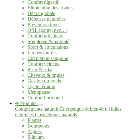
Confort digestif
Élimination des toxines
Détox globale
Défenses naturelles
Prévention hiver
ORL (gorge, nez…)
Confort articulaire
Souplesse & mobilité
Sport & articulations
Jambes lourdes
Circulation sanguine
Confort veineux
Peau & éclat
Cheveux & ongles
Gestion du poids
Cycle féminin
Ménopause
Confort hormonal
🌱Produits
Compléments naturels
Énergétique & bien-être
Huiles
naturelles
Cosmétiques naturels
Plantes
Bourgeons
Algues
Silicium