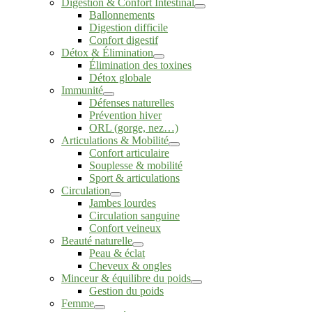
Digestion & Confort Intestinal
Ballonnements
Digestion difficile
Confort digestif
Détox & Élimination
Élimination des toxines
Détox globale
Immunité
Défenses naturelles
Prévention hiver
ORL (gorge, nez…)
Articulations & Mobilité
Confort articulaire
Souplesse & mobilité
Sport & articulations
Circulation
Jambes lourdes
Circulation sanguine
Confort veineux
Beauté naturelle
Peau & éclat
Cheveux & ongles
Minceur & équilibre du poids
Gestion du poids
Femme