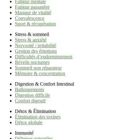
Fatigue mentale
Fatigue passagère
Manque de vitalité
Convalescence
Sport & récupération
Stress & sommeil
Stress & anxiété
Nervosité / irritabilité
Gestion des émotions
Difficultés d’endormissement
Réveils nocturnes
Sommeil non réparateur
Mémoire & concentration
Digestion & Confort Intestinal
Ballonnements
Digestion difficile
Confort digestif
Détox & Élimination
Élimination des toxines
Détox globale
Immunité
Défenses naturelles