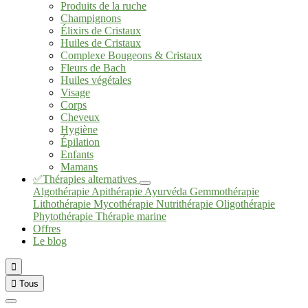
Produits de la ruche
Champignons
Élixirs de Cristaux
Huiles de Cristaux
Complexe Bougeons & Cristaux
Fleurs de Bach
Huiles végétales
Visage
Corps
Cheveux
Hygiène
Épilation
Enfants
Mamans
✅Thérapies alternatives
Algothérapie
Apithérapie
Ayurvéda
Gemmothérapie
Lithothérapie
Mycothérapie
Nutrithérapie
Oligothérapie
Phytothérapie
Thérapie marine
Offres
Le blog


Tous