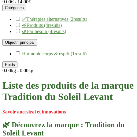
9.00€ - 14.00€
Catégories
✅Thérapies alternatives
(2
results
)
🌱Produits
(4
results
)
🌿Par besoin
(4
results
)
Objectif principal
Harmonie corps & esprit
(1
result
)
Poids
0.00kg - 0.00kg
Liste des produits de la marque
Tradition du Soleil Levant
Savoir ancestral et innovations
🌿 Découvrez la marque : Tradition du
Soleil Levant