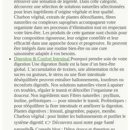
retrouver une sensation de légèreté. Dans cette catégorie,
découvrez une sélection de solutions naturelles sélectionnées
pour leurs ingrédients d’origine végétale et leur qualité.
Charbon végétal, extraits de plantes détoxifiantes, fibres
naturelles ou complexes sapogènes accompagnent votre
organisme dans ses processus d’élimination tout en respectant
votre bien-être. Les produits de cette gamme sont choisis pour
leur composition rigoureuse, leur origine contrôlée et leur
efficacité dans une approche douce et progressive. Ils peuvent
être intégrés dans une routine bien-être ou une cure
saisonnière adaptée à vos besoins.
Digestion & Confort Intestinal
Pourquoi prendre soin de votre
digestion Une digestion fluide est la base d’un bien-être
global. L’accumulation de toxines, une alimentation riche en
sucres ou graisses, le stress ou une flore intestinale
déséquilibrée peuvent entraîner ballonnements, lourdeurs ou
inconforts digestifs. Nos solutions naturelles visent à apaiser
ces troubles, réguler le transit et détoxifier l’organisme en
douceur. Nos ingrédients stars Fibres naturelles : psyllium,
inuline, prébiotiques — pour stimuler le transit. Probiotiques :
pour rééquilibrer la flore intestinale et améliorer la digestion.
Plantes digestives : fenouil, gingembre, papaye, menthe.
Charbon végétal : pour limiter les ballonnements et purifier le
système digestif. 👉 Découvrez aussi notre page Santé
naturelle📝 Conseils blog : Détox douce et digestion au