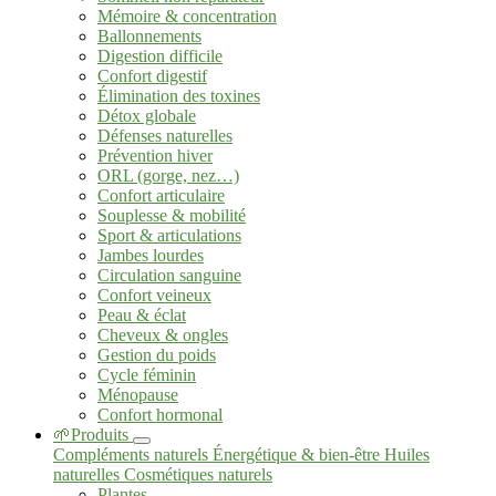
Mémoire & concentration
Ballonnements
Digestion difficile
Confort digestif
Élimination des toxines
Détox globale
Défenses naturelles
Prévention hiver
ORL (gorge, nez…)
Confort articulaire
Souplesse & mobilité
Sport & articulations
Jambes lourdes
Circulation sanguine
Confort veineux
Peau & éclat
Cheveux & ongles
Gestion du poids
Cycle féminin
Ménopause
Confort hormonal
🌱Produits
Compléments naturels
Énergétique & bien-être
Huiles
naturelles
Cosmétiques naturels
Plantes