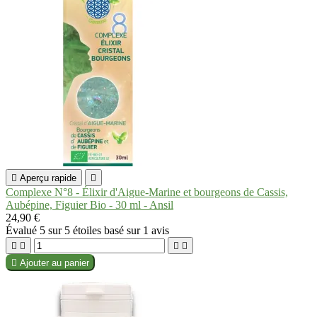

Aperçu rapide

Complexe N°8 - Élixir d'Aigue-Marine et bourgeons de Cassis,
Aubépine, Figuier Bio - 30 ml - Ansil
24,90 €
Évalué
5
sur 5 étoiles basé sur
1
avis





Ajouter au panier