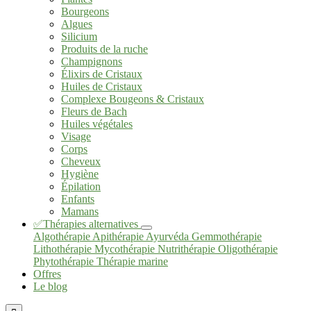
Bourgeons
Algues
Silicium
Produits de la ruche
Champignons
Élixirs de Cristaux
Huiles de Cristaux
Complexe Bougeons & Cristaux
Fleurs de Bach
Huiles végétales
Visage
Corps
Cheveux
Hygiène
Épilation
Enfants
Mamans
✅Thérapies alternatives
Algothérapie
Apithérapie
Ayurvéda
Gemmothérapie
Lithothérapie
Mycothérapie
Nutrithérapie
Oligothérapie
Phytothérapie
Thérapie marine
Offres
Le blog