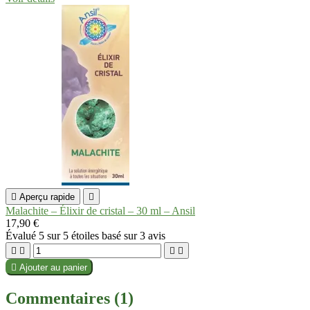

Aperçu rapide

Malachite – Élixir de cristal – 30 ml – Ansil
17,90 €
Évalué
5
sur 5 étoiles basé sur
3
avis





Ajouter au panier
Commentaires (1)