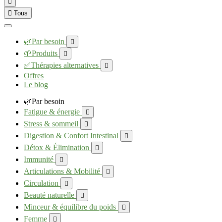


Tous
🌿Par besoin

🌱Produits

✅Thérapies alternatives

Offres
Le blog
🌿Par besoin
Fatigue & énergie

Stress & sommeil

Digestion & Confort Intestinal

Détox & Élimination

Immunité

Articulations & Mobilité

Circulation

Beauté naturelle

Minceur & équilibre du poids

Femme
