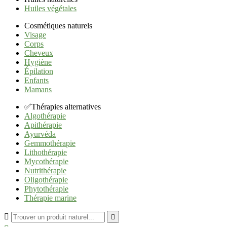
Huiles végétales
Cosmétiques naturels
Visage
Corps
Cheveux
Hygiène
Épilation
Enfants
Mamans
✅Thérapies alternatives
Algothérapie
Apithérapie
Ayurvéda
Gemmothérapie
Lithothérapie
Mycothérapie
Nutrithérapie
Oligothérapie
Phytothérapie
Thérapie marine

