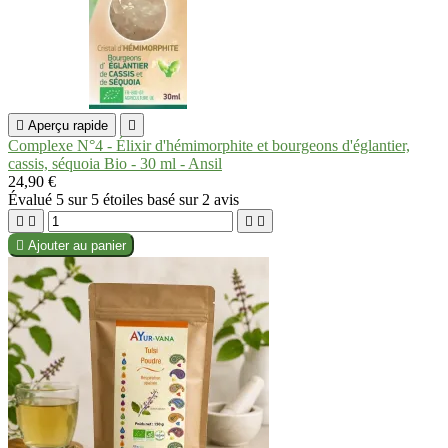

Aperçu rapide

Complexe N°4 - Élixir d'hémimorphite et bourgeons d'églantier,
cassis, séquoia Bio - 30 ml - Ansil
24,90 €
Évalué
5
sur 5 étoiles basé sur
2
avis





Ajouter au panier