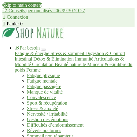
Skip to main content
💚 Conseils personnalisés : 06 99 30 59 27

Connexion

Panier
0
🌿Par besoin
Fatigue & énergie
Stress & sommeil
Digestion & Confort
Intestinal
Détox & Élimination
Immunité
Articulations &
Mobilité
Circulation
Beauté naturelle
Minceur & équilibre du
poids
Femme
Fatigue physique
Fatigue mentale
Fatigue passagère
Manque de vitalité
Convalescence
Sport & récupération
Stress & anxiété
Nervosité / irritabilité
Gestion des émotions
Difficultés d’endormissement
Réveils nocturnes
Sommeil non réparateur