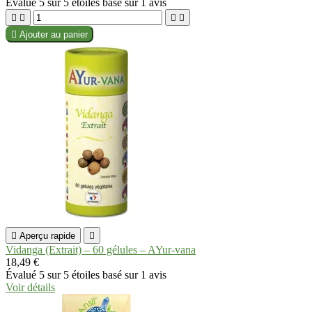
Évalué
5
sur 5 étoiles basé sur
1
avis





Ajouter au panier

Aperçu rapide

Vidanga (Extrait) – 60 gélules – AYur-vana
18,49 €
Évalué
5
sur 5 étoiles basé sur
1
avis
Voir détails