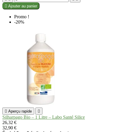

Ajouter au panier
Promo !
-20%

Aperçu rapide

Silharpago Bio – 1 Litre – Labo Santé Silice
26,32 €
32,90 €