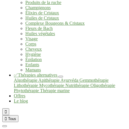
Produits de la ruche
Champignons
Élixirs de Cristaux
Huiles de Cristaux
Complexe Bougeons & Cristaux
Fleurs de Bach
Huiles végétales
Visage
Corps
Cheveux
Hygiène
Épilation
Enfants
Mamans
✅Thérapies alternatives
Algothérapie
Apithérapie
Ayurvéda
Gemmothérapie
Lithothérapie
Mycothérapie
Nutrithérapie
Oligothérapie
Phytothérapie
Thérapie marine
Offres
Le blog


Tous