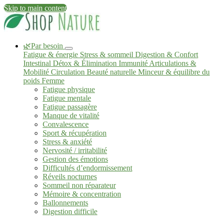
Skip to main content
🌿Par besoin
Fatigue & énergie
Stress & sommeil
Digestion & Confort
Intestinal
Détox & Élimination
Immunité
Articulations &
Mobilité
Circulation
Beauté naturelle
Minceur & équilibre du
poids
Femme
Fatigue physique
Fatigue mentale
Fatigue passagère
Manque de vitalité
Convalescence
Sport & récupération
Stress & anxiété
Nervosité / irritabilité
Gestion des émotions
Difficultés d’endormissement
Réveils nocturnes
Sommeil non réparateur
Mémoire & concentration
Ballonnements
Digestion difficile