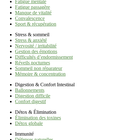
Fatigue mentale
Fatigue passagère
Manque de vitalité
Convalescence
Sport & récupération
Stress & sommeil
Stress & anxiété
Nervosité / irritabilité
Gestion des émotions
Difficultés d’endormissement
Réveils nocturnes
Sommeil non réparateur
Mémoire & concentration
Digestion & Confort Intestinal
Ballonnements
Digestion difficile
Confort digestif
Détox & Élimination
Élimination des toxines
Détox globale
Immunité
Défenses naturelles