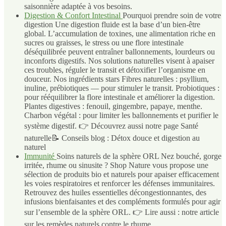
saisonnière adaptée à vos besoins.
Digestion & Confort Intestinal
Pourquoi prendre soin de votre
digestion Une digestion fluide est la base d’un bien-être
global. L’accumulation de toxines, une alimentation riche en
sucres ou graisses, le stress ou une flore intestinale
déséquilibrée peuvent entraîner ballonnements, lourdeurs ou
inconforts digestifs. Nos solutions naturelles visent à apaiser
ces troubles, réguler le transit et détoxifier l’organisme en
douceur. Nos ingrédients stars Fibres naturelles : psyllium,
inuline, prébiotiques — pour stimuler le transit. Probiotiques :
pour rééquilibrer la flore intestinale et améliorer la digestion.
Plantes digestives : fenouil, gingembre, papaye, menthe.
Charbon végétal : pour limiter les ballonnements et purifier le
système digestif. 👉 Découvrez aussi notre page Santé
naturelle📝 Conseils blog : Détox douce et digestion au
naturel
Immunité
Soins naturels de la sphère ORL Nez bouché, gorge
irritée, rhume ou sinusite ? Shop Nature vous propose une
sélection de produits bio et naturels pour apaiser efficacement
les voies respiratoires et renforcer les défenses immunitaires.
Retrouvez des huiles essentielles décongestionnantes, des
infusions bienfaisantes et des compléments formulés pour agir
sur l’ensemble de la sphère ORL. 👉 Lire aussi : notre article
sur les remèdes naturels contre le rhume