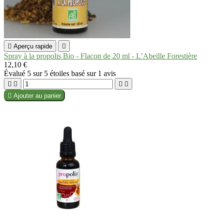

Aperçu rapide

Spray à la propolis Bio - Flacon de 20 ml - L’Abeille Forestière
12,10 €
Évalué
5
sur 5 étoiles basé sur
1
avis





Ajouter au panier