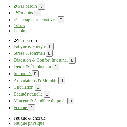
🌿Par besoin

🌱Produits

✅Thérapies alternatives

Offres
Le blog
🌿Par besoin
Fatigue & énergie

Stress & sommeil

Digestion & Confort Intestinal

Détox & Élimination

Immunité

Articulations & Mobilité

Circulation

Beauté naturelle

Minceur & équilibre du poids

Femme

Fatigue & énergie
Fatigue physique