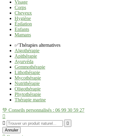
Visage
Corps
Cheveux
Hygiène
Épilation
Enfants
Mamans
✅Thérapies alternatives
Algothérapie
Apithérapie
Ayurvéda
Gemmothérapie
Lithothérapie
Mycothérapie
Nutrithérapie
Oligothérapie
Phytothérapie
Thérapie marine
💚 Conseils personnalisés : 06 99 30 59 27



Annuler