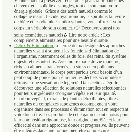
Vitalité aident à préserver l’éclat de la peau, la brillance des
cheveux et la solidité des ongles, tout en soutenant votre
énergie globale. Grâce à des actifs naturels comme le
collagène marin, l’acide hyaluronique, la spiruline, la levure
de bière et les vitamines antioxydantes, vous offrez à votre
corps un véritable soin complet. 👉 Découvrez aussi nos
soins cosmétiques naturels📝 Lire notre article : Les
compléments alimentaires pour une beauté durable
Détox & Élimination
Le terme détox désigne des approches
naturelles visant à soutenir les fonctions d’élimination de
l’organisme, notamment celles du foie, des reins, du système
digestif et des intestins. Avec notre mode de vie moderne,
riche en aliments transformés, en stress et en polluants
environnementaux, le corps peut parfois avoir besoin d’un
petit coup de pouce pour éliminer les déchets accumulés et
retrouver une sensation de légèreté. Dans cette catégorie,
découvrez une sélection de solutions naturelles sélectionnées
pour leurs ingrédients d’origine végétale et leur qualité.
Charbon végétal, extraits de plantes détoxifiantes, fibres
naturelles ou complexes sapogènes accompagnent votre
organisme dans ses processus d’élimination tout en respectant
votre bien-être. Les produits de cette gamme sont choisis pour
leur composition rigoureuse, leur origine contrôlée et leur
efficacité dans une approche douce et progressive. Ils peuvent
être intégrés dans une routine bien-être ou une cure