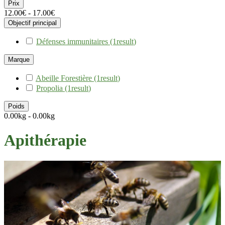
Prix
12.00€ - 17.00€
Objectif principal
Défenses immunitaires
(1
result
)
Marque
Abeille Forestière
(1
result
)
Propolia
(1
result
)
Poids
0.00kg - 0.00kg
Apithérapie