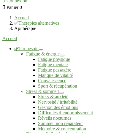

Connexion

Panier
0
Accueil
✅Thérapies alternatives
Apithérapie
Accueil
🌿Par besoin
Fatigue & énergie
Fatigue physique
Fatigue mentale
Fatigue passagère
Manque de vitalité
Convalescence
Sport & récupération
Stress & sommeil
Stress & anxiété
Nervosité / irritabilité
Gestion des émotions
Difficultés d’endormissement
Réveils nocturnes
Sommeil non réparateur
Mémoire & concentration