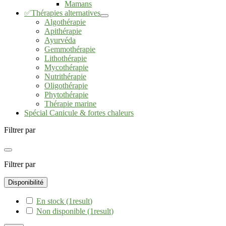
Mamans
✅Thérapies alternatives
Algothérapie
Apithérapie
Ayurvéda
Gemmothérapie
Lithothérapie
Mycothérapie
Nutrithérapie
Oligothérapie
Phytothérapie
Thérapie marine
Spécial Canicule & fortes chaleurs
Filtrer par
Filtrer par
Disponibilité
En stock
(1
result
)
Non disponible
(1
result
)