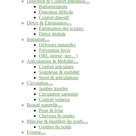
Digestion & Confort Intestinal
Ballonnements
Digestion difficile
Confort digestif
Détox & Élimination
Élimination des toxines
Détox globale
Immunité
Défenses naturelles
Prévention hiver
ORL (gorge, nez…)
Articulations & Mobilité
Confort articulaire
Souplesse & mobilité
Sport & articulations
Circulation
Jambes lourdes
Circulation sanguine
Confort veineux
Beauté naturelle
Peau & éclat
Cheveux & ongles
Minceur & équilibre du poids
Gestion du poids
Femme