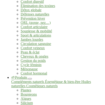
Confort digestif
Élimination des toxines
Détox globale
Défenses naturelles
Prévention hiver
ORL (gorge, nez…)
Confort articulaire
Souplesse & mobilité
Sport & articulations
Jambes lourdes
Circulation sanguine
Confort veineux
Peau & éclat
Cheveux & ongles
Gestion du poids
Cycle féminin
Ménopause
Confort hormonal
🌱Produits
Compléments naturels
Énergétique & bien-être
Huiles
naturelles
Cosmétiques naturels
Plantes
Bourgeons
Algues
Silicium