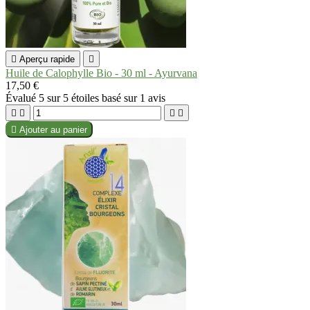

Aperçu rapide

Huile de Calophylle Bio - 30 ml - Ayurvana
17,50 €
Évalué
5
sur 5 étoiles basé sur
1
avis





Ajouter au panier