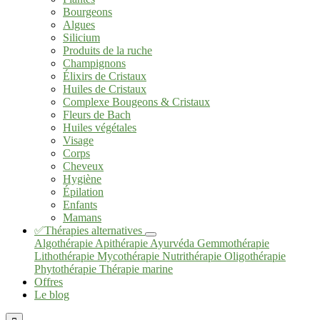
Bourgeons
Algues
Silicium
Produits de la ruche
Champignons
Élixirs de Cristaux
Huiles de Cristaux
Complexe Bougeons & Cristaux
Fleurs de Bach
Huiles végétales
Visage
Corps
Cheveux
Hygiène
Épilation
Enfants
Mamans
✅Thérapies alternatives
Algothérapie
Apithérapie
Ayurvéda
Gemmothérapie
Lithothérapie
Mycothérapie
Nutrithérapie
Oligothérapie
Phytothérapie
Thérapie marine
Offres
Le blog