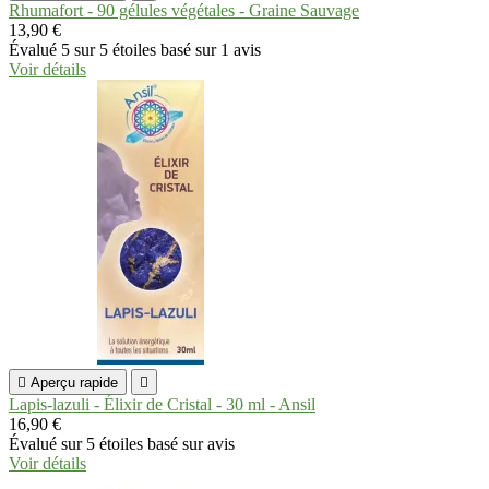
Rhumafort - 90 gélules végétales - Graine Sauvage
13,90 €
Évalué
5
sur 5 étoiles basé sur
1
avis
Voir détails

Aperçu rapide

Lapis-lazuli - Élixir de Cristal - 30 ml - Ansil
16,90 €
Évalué
sur 5 étoiles basé sur
avis
Voir détails