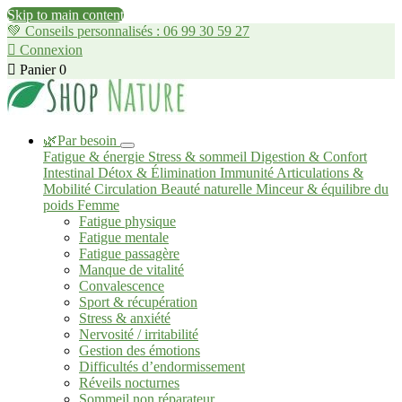
Skip to main content
💚 Conseils personnalisés : 06 99 30 59 27

Connexion

Panier
0
🌿Par besoin
Fatigue & énergie
Stress & sommeil
Digestion & Confort
Intestinal
Détox & Élimination
Immunité
Articulations &
Mobilité
Circulation
Beauté naturelle
Minceur & équilibre du
poids
Femme
Fatigue physique
Fatigue mentale
Fatigue passagère
Manque de vitalité
Convalescence
Sport & récupération
Stress & anxiété
Nervosité / irritabilité
Gestion des émotions
Difficultés d’endormissement
Réveils nocturnes
Sommeil non réparateur