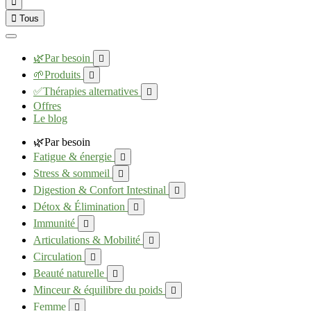


Tous
🌿Par besoin

🌱Produits

✅Thérapies alternatives

Offres
Le blog
🌿Par besoin
Fatigue & énergie

Stress & sommeil

Digestion & Confort Intestinal

Détox & Élimination

Immunité

Articulations & Mobilité

Circulation

Beauté naturelle

Minceur & équilibre du poids

Femme
