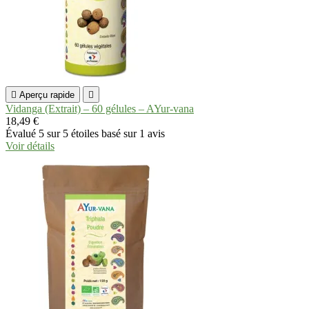

Aperçu rapide

Vidanga (Extrait) – 60 gélules – AYur-vana
18,49 €
Évalué
5
sur 5 étoiles basé sur
1
avis
Voir détails