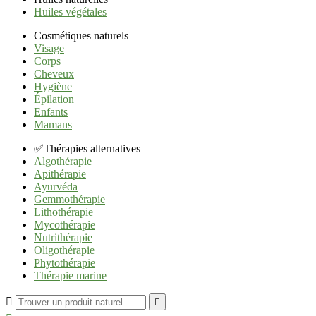
Huiles végétales
Cosmétiques naturels
Visage
Corps
Cheveux
Hygiène
Épilation
Enfants
Mamans
✅Thérapies alternatives
Algothérapie
Apithérapie
Ayurvéda
Gemmothérapie
Lithothérapie
Mycothérapie
Nutrithérapie
Oligothérapie
Phytothérapie
Thérapie marine

