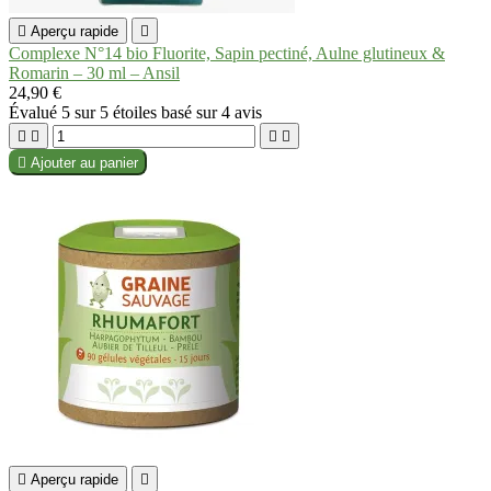

Aperçu rapide

Complexe N°14 bio Fluorite, Sapin pectiné, Aulne glutineux &
Romarin – 30 ml – Ansil
24,90 €
Évalué
5
sur 5 étoiles basé sur
4
avis





Ajouter au panier

Aperçu rapide
