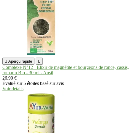

Aperçu rapide

Complexe N°12 - Élixir de magnétite et bourgeons de ronce, cassis,
romarin Bio - 30 ml - Ansil
26,90 €
Évalué
sur 5 étoiles basé sur
avis
Voir détails