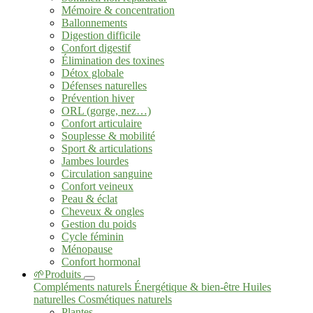
Mémoire & concentration
Ballonnements
Digestion difficile
Confort digestif
Élimination des toxines
Détox globale
Défenses naturelles
Prévention hiver
ORL (gorge, nez…)
Confort articulaire
Souplesse & mobilité
Sport & articulations
Jambes lourdes
Circulation sanguine
Confort veineux
Peau & éclat
Cheveux & ongles
Gestion du poids
Cycle féminin
Ménopause
Confort hormonal
🌱Produits
Compléments naturels
Énergétique & bien-être
Huiles
naturelles
Cosmétiques naturels
Plantes