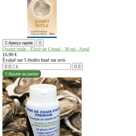

Aperçu rapide

Quartz rutile - Élixir de Cristal - 30 ml - Ansil
16,90 €
Évalué
sur 5 étoiles basé sur
avis





Ajouter au panier