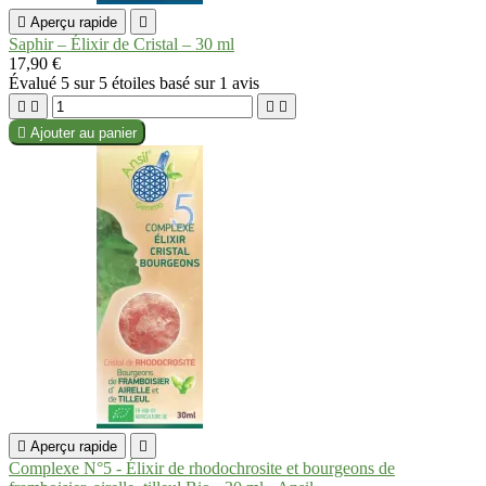

Aperçu rapide

Saphir – Élixir de Cristal – 30 ml
17,90 €
Évalué
5
sur 5 étoiles basé sur
1
avis





Ajouter au panier

Aperçu rapide

Complexe N°5 - Élixir de rhodochrosite et bourgeons de