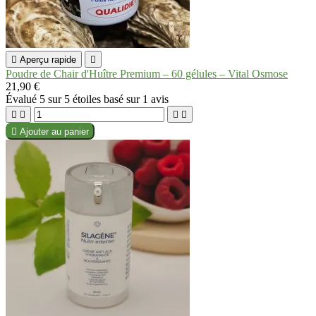

Aperçu rapide

Poudre de Chair d'Huître Premium – 60 gélules – Vital Osmose
21,90 €
Évalué
5
sur 5 étoiles basé sur
1
avis





Ajouter au panier