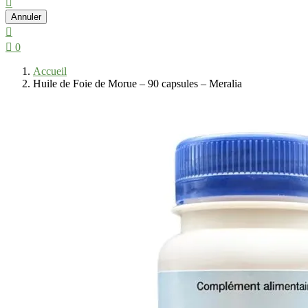

Annuler


0
Accueil
Huile de Foie de Morue – 90 capsules – Meralia