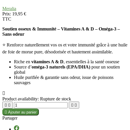
Meralia
Prix:
19,95 €
TTC
Soutien osseux & Immunité – Vitamines A & D – Oméga-3 –
Sans odeur
⭐ Renforce naturellement vos os et votre immunité grâce à une huile
de foie de morue pure, désodorisée et hautement assimilable.
Riche en
vitamines A & D
, essentielles à la santé osseuse
Source d’
oméga-3 naturels (EPA/DHA)
pour un soutien
global
Huile purifiée & garantie sans odeur, issue de poissons
sauvages

Product availability:
Rupture de stock





Ajouter au panier
Partager