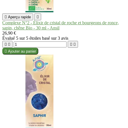

Aperçu rapide

Complexe N°2 - Élixir de cristal de roche et bourgeons de ronce,
sapin, chêne Bio - 30 ml - Ansil
26,90 €
Évalué
5
sur 5 étoiles basé sur
3
avis





Ajouter au panier