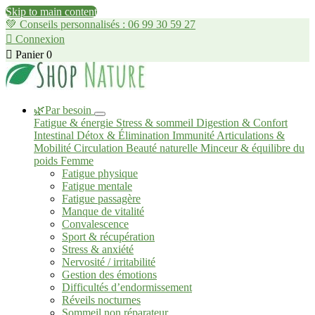
Skip to main content
💚 Conseils personnalisés : 06 99 30 59 27

Connexion

Panier
0
🌿Par besoin
Fatigue & énergie
Stress & sommeil
Digestion & Confort
Intestinal
Détox & Élimination
Immunité
Articulations &
Mobilité
Circulation
Beauté naturelle
Minceur & équilibre du
poids
Femme
Fatigue physique
Fatigue mentale
Fatigue passagère
Manque de vitalité
Convalescence
Sport & récupération
Stress & anxiété
Nervosité / irritabilité
Gestion des émotions
Difficultés d’endormissement
Réveils nocturnes
Sommeil non réparateur