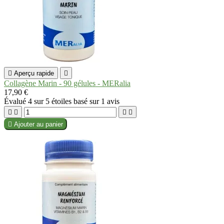

Aperçu rapide

Collagène Marin - 90 gélules - MERalia
17,90 €
Évalué
4
sur 5 étoiles basé sur
1
avis





Ajouter au panier