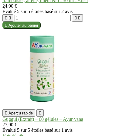
framboisier, airelle, tilleul Bio - 30 ml - Ansil
24,90 €
Évalué
5
sur 5 étoiles basé sur
2
avis





Ajouter au panier

Aperçu rapide

Guggul (Extrait) – 60 gélules – Ayur-vana
27,90 €
Évalué
5
sur 5 étoiles basé sur
1
avis
Voir détails