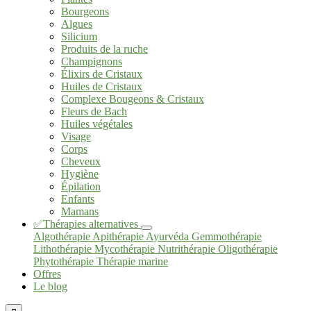
Bourgeons
Algues
Silicium
Produits de la ruche
Champignons
Élixirs de Cristaux
Huiles de Cristaux
Complexe Bougeons & Cristaux
Fleurs de Bach
Huiles végétales
Visage
Corps
Cheveux
Hygiène
Épilation
Enfants
Mamans
✅Thérapies alternatives
Algothérapie
Apithérapie
Ayurvéda
Gemmothérapie
Lithothérapie
Mycothérapie
Nutrithérapie
Oligothérapie
Phytothérapie
Thérapie marine
Offres
Le blog