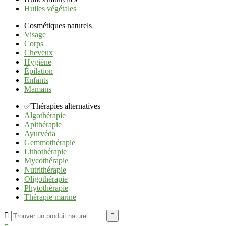
Huiles végétales
Cosmétiques naturels
Visage
Corps
Cheveux
Hygiène
Épilation
Enfants
Mamans
✅Thérapies alternatives
Algothérapie
Apithérapie
Ayurvéda
Gemmothérapie
Lithothérapie
Mycothérapie
Nutrithérapie
Oligothérapie
Phytothérapie
Thérapie marine

