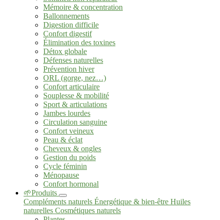
Mémoire & concentration
Ballonnements
Digestion difficile
Confort digestif
Élimination des toxines
Détox globale
Défenses naturelles
Prévention hiver
ORL (gorge, nez…)
Confort articulaire
Souplesse & mobilité
Sport & articulations
Jambes lourdes
Circulation sanguine
Confort veineux
Peau & éclat
Cheveux & ongles
Gestion du poids
Cycle féminin
Ménopause
Confort hormonal
🌱Produits
Compléments naturels
Énergétique & bien-être
Huiles
naturelles
Cosmétiques naturels
Plantes