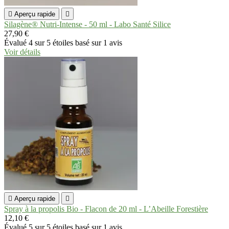

Aperçu rapide

Silagène® Nutri-Intense - 50 ml - Labo Santé Silice
27,90 €
Évalué
4
sur 5 étoiles basé sur
1
avis
Voir détails

Aperçu rapide

Spray à la propolis Bio - Flacon de 20 ml - L’Abeille Forestière
12,10 €
Évalué
5
sur 5 étoiles basé sur
1
avis