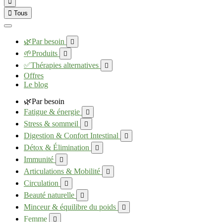


Tous
🌿Par besoin

🌱Produits

✅Thérapies alternatives

Offres
Le blog
🌿Par besoin
Fatigue & énergie

Stress & sommeil

Digestion & Confort Intestinal

Détox & Élimination

Immunité

Articulations & Mobilité

Circulation

Beauté naturelle

Minceur & équilibre du poids

Femme
